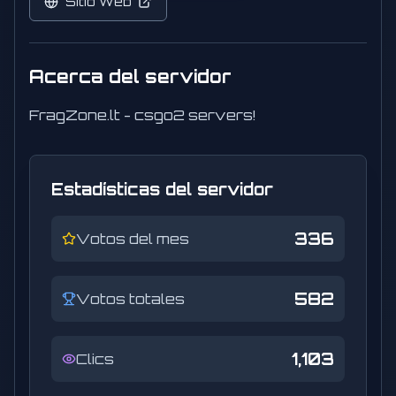
Sitio Web
Acerca del servidor
FragZone.lt - csgo2 servers!
Estadísticas del servidor
336
Votos del mes
582
Votos totales
1,103
Clics