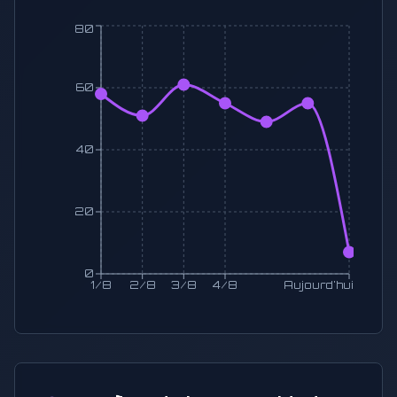
80
60
40
20
0
1/8
2/8
3/8
4/8
Aujourd'hui