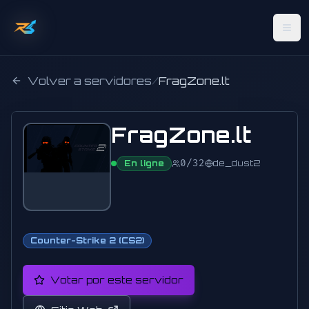
Volver a servidores
/
FragZone.lt
FragZone.lt
0
/
32
En ligne
de_dust2
Counter-Strike 2 (CS2)
Votar por este servidor